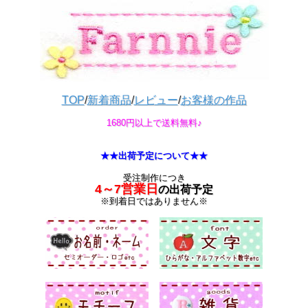
TOP
/
新着商品
/
レビュー
/
お客様の作品
1680円以上で送料無料♪
★★出荷予定について★★
受注制作につき
4～7営業日
の出荷予定
※到着日ではありません※