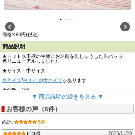
価格:480円(税込)
商品説明
★ドット水玉柄の生地にお名前を刺しゅうした缶バッジ
色リニューアルしました♪
★サイズ：中サイズ
小サイズ
/
中サイズ
/
大サイズ
があります
★個数：1個
▼ 商品説明の続きを見る ▼
★大きさ：約3.7ｃｍ
お客様の声（6件）
★文字数：
1行のみ・6文字まで
※漢字不可※
総評:
5.0
★注意事項★
ピユ様
2023/11/20