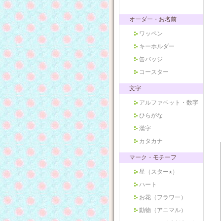
オーダー・お名前
ワッペン
キーホルダー
缶バッジ
コースター
文字
アルファベット・数字
ひらがな
漢字
カタカナ
マーク・モチーフ
星（スター★）
ハート
お花（フラワー）
動物（アニマル）