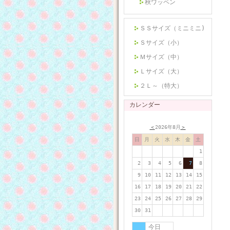
秋ワッペン
ＳＳサイズ（ミニミニ)
Ｓサイズ（小）
Ｍサイズ（中）
Ｌサイズ（大）
２Ｌ～（特大）
カレンダー
＜
2026年8月
＞
日
月
火
水
木
金
土
1
2
3
4
5
6
7
8
9
10
11
12
13
14
15
16
17
18
19
20
21
22
23
24
25
26
27
28
29
30
31
今日