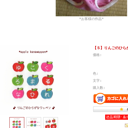
*お客様の作品*
【Ｓ】りんごのひら
価格:
色:
文字:
購入数: