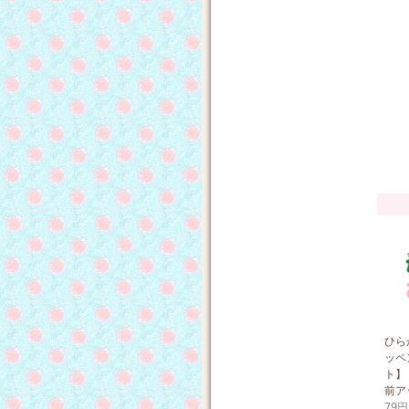
ひら
ッペ
ト】
前ア
79円