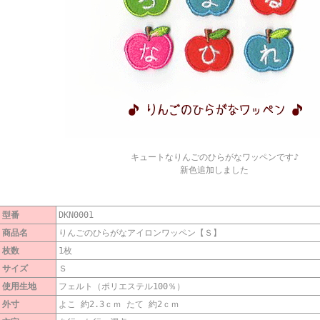
キュートなりんごのひらがなワッペンです♪
新色追加しました
型番
DKN0001
商品名
りんごのひらがなアイロンワッペン【Ｓ】
枚数
1枚
サイズ
Ｓ
使用生地
フェルト（ポリエステル100％）
外寸
よこ 約2.3ｃｍ たて 約2ｃｍ