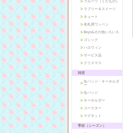
フルーツ（くだもの）
ラブリー＆スイーツ
キュート
名札用ワッペン
Boys&その他いろいろ
ゴシック
ハロウィン
サービス品
クリスマス
雑貨
缶バッジ・キーホルダ
ー
缶バッジ
キーホルダー
コースター
マグネット
季節（シーズン）