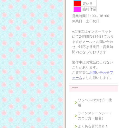
定休日
臨時休業
営業時間11:00～16:00
休業日：土日祝日
★ご注文はインターネット
にて24時間受け付けており
ますがメール・お問い合わ
せご対応は営業日・営業時
間内となっております
製作中はお電話に出れない
ことがあります。
ご質問等は
お問い合わせフ
ォーム
よりお願いします。
***
ワッペンのつけ方・接
着
ラインストーンシート
のつけ方（接着）
よくある質問Ｑ＆Ａ