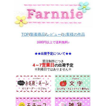
TOP
/
新着商品
/
レビュー
/
お客様の作品
1680円以上で送料無料♪
★★出荷予定について★★
受注制作につき
4～7営業日
の出荷予定
※到着日ではありません※