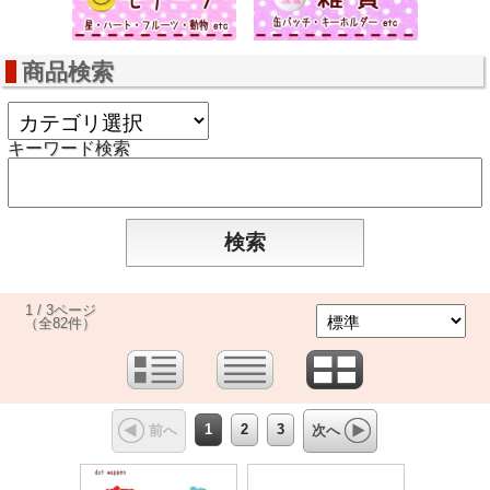
商品検索
キーワード検索
1 / 3ページ
（全82件）
1
2
3
前へ
次へ