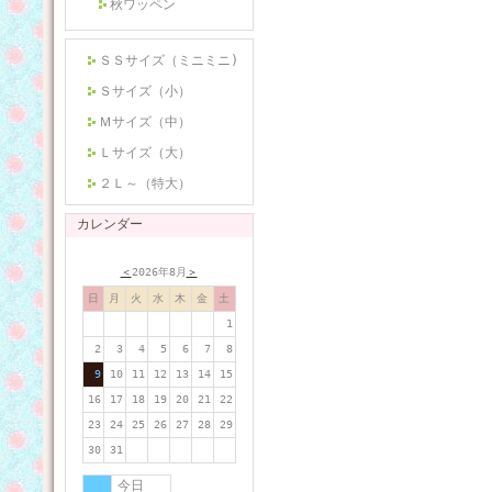
秋ワッペン
ＳＳサイズ（ミニミニ)
Ｓサイズ（小）
Ｍサイズ（中）
Ｌサイズ（大）
２Ｌ～（特大）
カレンダー
＜
2026年8月
＞
日
月
火
水
木
金
土
1
2
3
4
5
6
7
8
9
10
11
12
13
14
15
16
17
18
19
20
21
22
23
24
25
26
27
28
29
30
31
今日