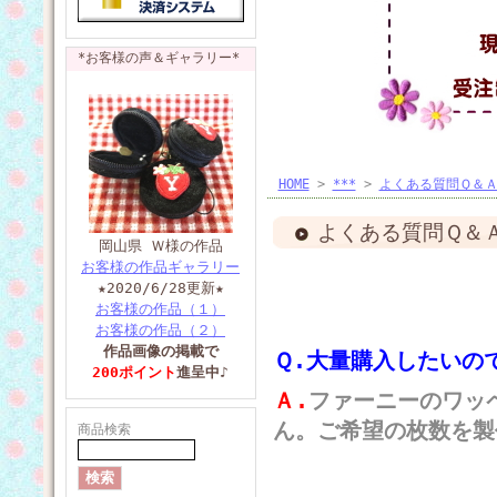
*お客様の声＆ギャラリー*
HOME
>
***
>
よくある質問Ｑ＆
よくある質問Ｑ＆
岡山県 Ｗ様の作品
お客様の作品ギャラリー
★2020/6/28
更新★
お客様の作品（１）
お客様の作品（２）
作品画像の掲載で
Ｑ.大量購入したいの
200ポイント
進呈中♪
Ａ.
ファーニーのワッ
ん。ご希望の枚数を製
商品検索