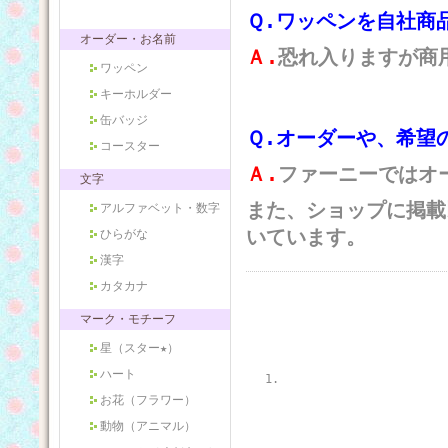
Ｑ.ワッペンを自社商
オーダー・お名前
Ａ.
恐れ入りますが商
ワッペン
キーホルダー
缶バッジ
Ｑ.オーダーや、希望
コースター
Ａ.
ファーニーではオ
文字
また、ショップに掲載
アルファベット・数字
いています。
ひらがな
漢字
カタカナ
マーク・モチーフ
星（スター★）
ハート
お花（フラワー）
動物（アニマル）