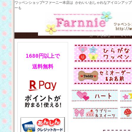
ワッペンショップ*ファーニー本店は かわいいおしゃれなアイロンアッ
ーも
カートをみる
｜
マイペ
1680円以上で
送料無料