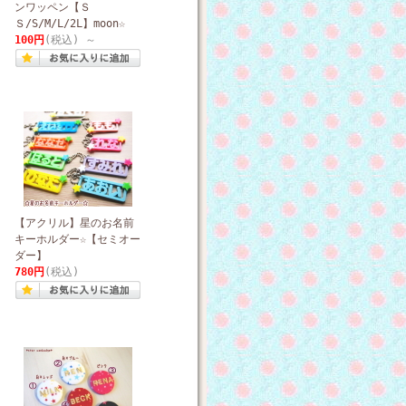
ンワッペン【Ｓ
Ｓ/S/M/L/2L】moon☆
100円
(税込)
～
【アクリル】星のお名前
キーホルダー☆【セミオー
ダー】
780円
(税込)