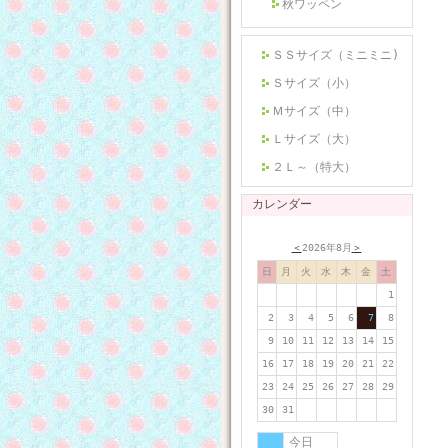
秋ワッペン
ＳＳサイズ（ミニミニ)
Ｓサイズ（小）
Ｍサイズ（中）
Ｌサイズ（大）
２Ｌ～（特大）
カレンダー
＜
2026年8月
＞
日
月
火
水
木
金
土
1
2
3
4
5
6
7
8
9
10
11
12
13
14
15
16
17
18
19
20
21
22
23
24
25
26
27
28
29
30
31
今日