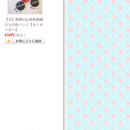
【大】星柄のお名前刺繍
入りの缶バッジ【セミオ
ーダー】
650円
(税込)