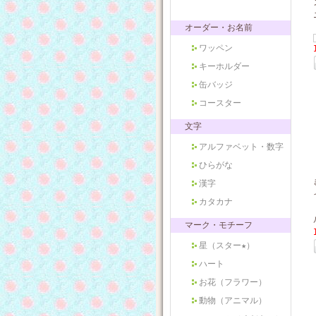
オーダー・お名前
ワッペン
キーホルダー
缶バッジ
コースター
文字
アルファベット・数字
ひらがな
漢字
カタカナ
マーク・モチーフ
星（スター★）
ハート
お花（フラワー）
動物（アニマル）