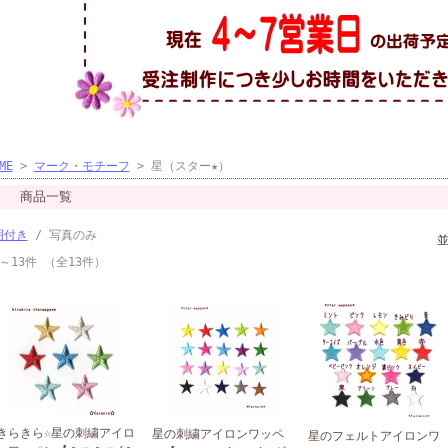
ME
>
マーク・モチーフ
> 星（スター★）
商品一覧
明付き
/ 写真のみ
～13件 （全13件）
きらきら☆星の刺繍アイロ
星の刺繍アイロンワッペ
星のフェルトアイロンワ