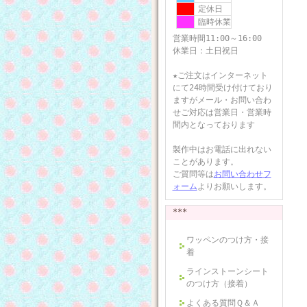
定休日
臨時休業
営業時間11:00～16:00
休業日：土日祝日
★ご注文はインターネット
にて24時間受け付けており
ますがメール・お問い合わ
せご対応は営業日・営業時
間内となっております
製作中はお電話に出れない
ことがあります。
ご質問等は
お問い合わせフ
ォーム
よりお願いします。
***
ワッペンのつけ方・接
着
ラインストーンシート
のつけ方（接着）
よくある質問Ｑ＆Ａ