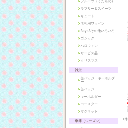
フルーツ（くだもの）
ラブリー＆スイーツ
キュート
名札用ワッペン
Boys&その他いろいろ
ゴシック
ハロウィン
サービス品
クリスマス
雑貨
缶バッジ・キーホルダ
ー
缶バッジ
キーホルダー
コースター
マグネット
1件
季節（シーズン）