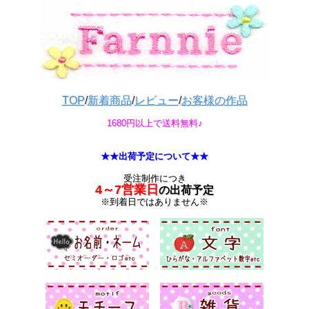
TOP
/
新着商品
/
レビュー
/
お客様の作品
1680円以上で送料無料♪
★★出荷予定について★★
受注制作につき
4～7営業日
の出荷予定
※到着日ではありません※