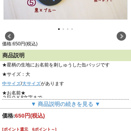
価格:650円(税込)
商品説明
★星柄の生地にお名前を刺しゅうした缶バッジです
★サイズ：大
中サイズ
/
大サイズ
があります
★お名前★
２行ＯＫ8文字まで
▼ 商品説明の続きを見る ▼
※漢字不可
価格:
650円
(税込)
※アルファベットは大文字での製作になります。
例）「Ren」とご記入された場合でも「ＲＥＮ」で製作とな
ります。
[ポイント還元 6ポイント～]