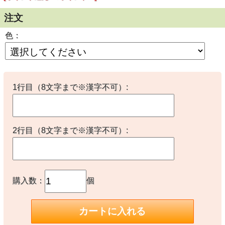
★大きさ：
約5.6ｃｍ
注文
★色：
色：
白×ブルー
白×レッド
黒×ブルー
黒×レッド
レッド
ピンク
1行目（8文字まで※漢字不可）:
※文字色はすべてゴールドです
★裏面★
安全ピンなので子供服やペット服につけても安心です
2行目（8文字まで※漢字不可）:
★注意事項★
スマホや設定によって実物と色が違って見える場合がありま
すのでご了承ください
購入数：
個