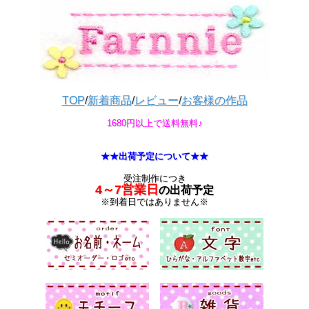
TOP
/
新着商品
/
レビュー
/
お客様の作品
1680円以上で送料無料♪
★★出荷予定について★★
受注制作につき
4～7営業日
の出荷予定
※到着日ではありません※