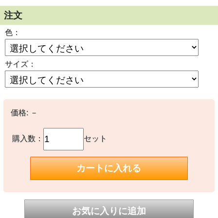
注文
色：
サイズ：
価格:
－
購入数：
セット