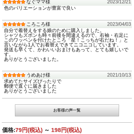
3Lサイズ199円
なぐママ様
2023/12/21
色のバリエーションが豊富で良い
※グレー完売しました※
★アイロン取付：〇
ころころ様
2023/04/03
（※洗濯時やアイロンでうまく付かない場合は縫い付けてく
自分で着替えをする娘のために購入しました。
ださい）
シャツもズボンも時々前後を間違えるので、右袖・右足に
このワッペンを付けたところ「星！こっちが右だね！」と
言いながら1人でお着替えできてニコニコしています。
発送も早くて、かわいいおまけもあって、とても嬉しいで
す。
ありがとうございました。
うめあけ様
2021/10/13
求めてたサイズぴったりで
郵便で直ぐに届きました
ありがとうございました
お客様の声一覧
価格:
79円
(税込)
～
198円
(税込)