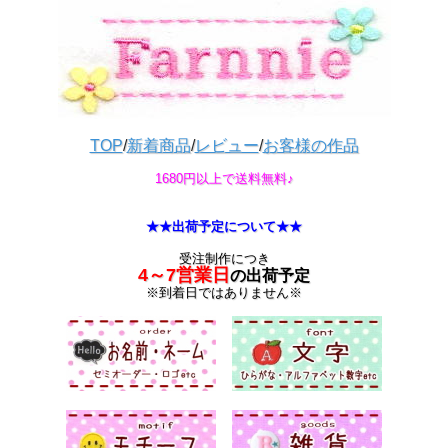
TOP
/
新着商品
/
レビュー
/
お客様の作品
1680円以上で送料無料♪
★★出荷予定について★★
受注制作につき
4～7営業日
の出荷予定
※到着日ではありません※