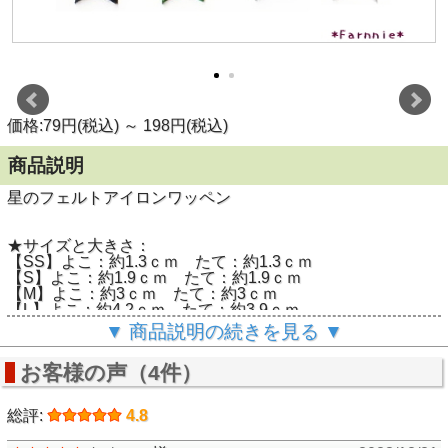
価格:79円(税込)
～
198円(税込)
商品説明
星のフェルトアイロンワッペン
★サイズと大きさ：
【SS】よこ：約1.3ｃｍ たて：約1.3ｃｍ
【S】よこ：約1.9ｃｍ たて：約1.9ｃｍ
【M】よこ：約3ｃｍ たて：約3ｃｍ
【L】よこ：約4.2ｃｍ たて：約3.9ｃｍ
【2L】よこ：約5.5ｃｍ たて：約5.2ｃｍ
▼ 商品説明の続きを見る ▼
【3L】 よこ：約7.2ｃｍ たて：約6.8ｃｍ
価格：
お客様の声（4件）
SSサイズ３枚セット79円
Sサイズ２枚セット79円
Mサイズ79円
総評:
4.8
Lサイズ108円
２Ｌサイズ158円