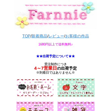
TOP
/
新着商品
/
レビュー
/
お客様の作品
1680円以上で送料無料♪
★★出荷予定について★★
受注制作につき
4～7営業日
の出荷予定
※到着日ではありません※