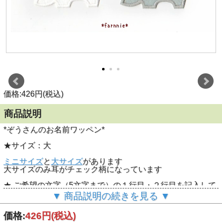
価格:426円(税込)
商品説明
*ぞうさんのお名前ワッペン*
★サイズ：大
ミニサイズ
と
大サイズ
があります
大サイズのみ耳がチェック柄になっています
★ ご希望の文字（5文字まで）の１行目・２行目を記入して
カートに入れてください
▼ 商品説明の続きを見る ▼
※１行だけをご希望の場合は１行のみご記入ください
価格:
426円
(税込)