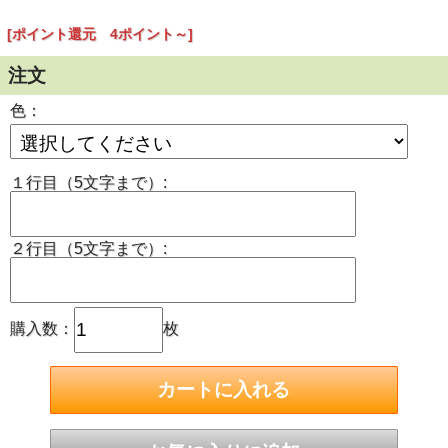
★漢字は対応しておりません
[ポイント還元 4ポイント～]
★外寸：よこ 約6.9ｃｍ たて 約4.3ｃｍ
★アイロン取付：〇
注文
（※洗濯する場合やアイロンでうまく付かない場合は縫い付
けてください）
色：
★注意事項：閲覧環境によって実物と色が違って見える場合
があります
１行目（5文字まで）:
２行目（5文字まで）:
購入数：
枚