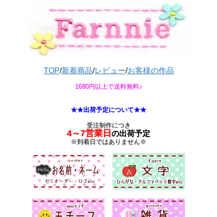
TOP
/
新着商品
/
レビュー
/
お客様の作品
1680円以上で送料無料♪
★★出荷予定について★★
受注制作につき
4～7営業日
の出荷予定
※到着日ではありません※