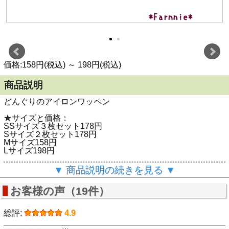
価格:158円(税込)
～
198円(税込)
商品説明
どんぐりのアイロンワッペン
★サイズと価格：
SSサイズ３枚セット178円
Sサイズ２枚セット178円
Mサイズ158円
Lサイズ198円
★大きさ：
▼ 商品説明の続きを見る ▼
【SS】よこ 約1ｃｍ たて 約1.3ｃｍ
【S】よこ 約1.4ｃｍ たて 約1.9ｃｍ
お客様の声（19件）
【M】よこ 約2.1ｃｍ たて 約2.9ｃｍ
【L】よこ 約2.9ｃｍ たて 約4ｃｍ
総評:
4.9
★色：チョコ・クッキー・キャラメル
★アイロン取付：○