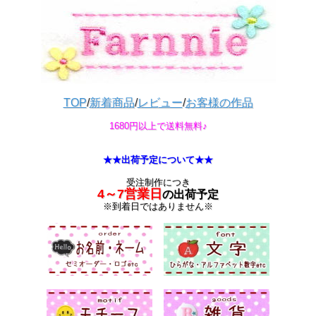
TOP
/
新着商品
/
レビュー
/
お客様の作品
1680円以上で送料無料♪
★★出荷予定について★★
受注制作につき
4～7営業日
の出荷予定
※到着日ではありません※