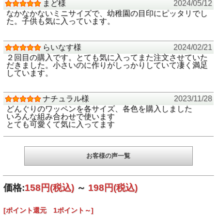
（※洗濯時やアイロンでうまくつかない場合は縫い付けてく
まど様
2024/05/12
ださい）
なかなかないミニサイズで、幼稚園の目印にピッタリでし
た。子供も気に入っています。
★注意事項：
スマホやモニター設定によって実物と色が違って見える場合
があります
らいなす様
2024/02/21
２回目の購入です。とても気に入ってまた注文させていた
だきました。小さいのに作りがしっかりしていて凄く満足
しています。
ナチュラル様
2023/11/28
どんぐりのワッペンを各サイズ、各色を購入しました
いろんな組み合わせで使います
とても可愛くて気に入ってます
お客様の声一覧
価格:
158円
(税込)
～
198円
(税込)
[ポイント還元 1ポイント～]