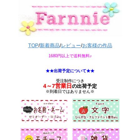
TOP
/
新着商品
/
レビュー
/
お客様の作品
1680円以上で送料無料♪
★★出荷予定について★★
受注制作につき
4～7営業日
の出荷予定
※到着日ではありません※