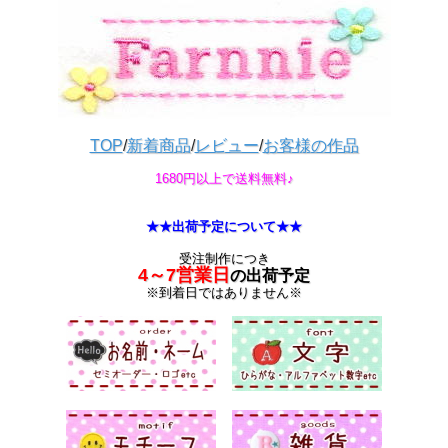
TOP
/
新着商品
/
レビュー
/
お客様の作品
1680円以上で送料無料♪
★★出荷予定について★★
受注制作につき
4～7営業日
の出荷予定
※到着日ではありません※