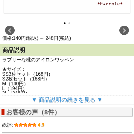
価格:140円(税込)
～
248円(税込)
商品説明
ラブリーな桃のアイロンワッペン
★サイズ：
SS3枚セット（168円）
S2枚セット（168円）
M（140円）
L（194円）
2L（248円）
▼ 商品説明の続きを見る ▼
★大きさ：
お客様の声（8件）
SSサイズ よこ：約1.6ｃｍ たて：約1.2ｃｍ
Sサイズ よこ：約2.5ｃｍ たて：約1.9ｃｍ
Mサイズ よこ：約4ｃｍ たて：約3.1ｃｍ
総評:
4.9
Lサイズ よこ：約5.3ｃｍ たて：約4.1ｃｍ
2Lサイズ よこ：約6.4ｃｍ たて：約5.3ｃｍ