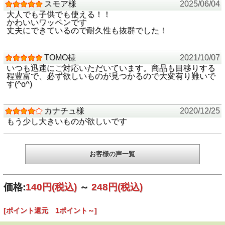
★色：ピンク/ベビーピンク/オフホワイト
スモア様
2025/06/04
大人でも子供でも使える！！
★素材：フェルト（ポリエステル100％）
かわいいワッペンです
丈夫にできているので耐久性も抜群でした！
★アイロン取付：○
（※洗濯時やアイロンでうまく付かない場合は縫い付けてく
ださい）
TOMO様
2021/10/07
いつも迅速にご対応いただいています。商品も目移りする
★注意事項：
程豊富で、必ず欲しいものが見つかるので大変有り難いで
閲覧環境によって実物と色が違って見えることがありますの
す(^o^)
でご了承ください
カナチュ様
2020/12/25
もう少し大きいものが欲しいです
お客様の声一覧
価格:
140円
(税込)
～
248円
(税込)
[ポイント還元 1ポイント～]