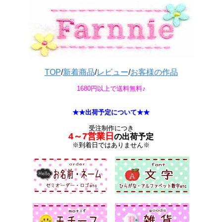
TOP
/
新着商品
/
レビュー
/
お客様の作品
1680円以上で送料無料♪
★★出荷予定について★★
受注制作につき
4～7営業日
の出荷予定
※到着日ではありません※