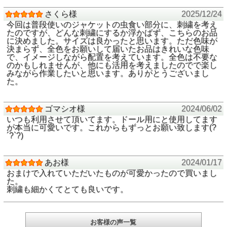
ご覧になるスマホやモニター設定により実物と色味が違って
見える場合があります
さくら様
2025/12/24
今回は普段使いのジャケットの虫食い部分に、刺繍を考え
たのですが、どんな刺繍にするか浮かばず、こちらのお品
に決めました。サイズは良かったと思います。ただ色味が
決まらず、全色をお願いして届いたお品はきれいな色味
で、イメージしながら配置を考えています。全色は不要な
のかもしれませんが、他にも活用を考えましたのでで楽し
みながら作業したいと思います。ありがとうございまし
た。
ゴマシオ様
2024/06/02
いつも利用させて頂いてます。ドール用にと使用してます
が本当に可愛いです。これからもずっとお願い致します(?
´?`?)
あお様
2024/01/17
おまけで入れていただいたものが可愛かったので買いまし
た。
刺繍も細かくてとても良いです。
お客様の声一覧