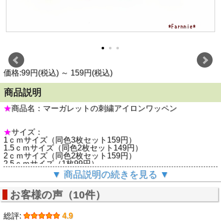
価格:99円(税込)
～
159円(税込)
商品説明
★
商品名：マーガレットの刺繍アイロンワッペン
★
サイズ：
1ｃｍサイズ（同色3枚セット159円）
1.5ｃｍサイズ（同色2枚セット149円）
2ｃｍサイズ（同色2枚セット159円）
2.5ｃｍサイズ（1枚99円）
▼ 商品説明の続きを見る ▼
★
アイロン取付：〇
（※洗濯時やアイロンでうまく付かない場合は縫い付けて下
お客様の声（10件）
さい）
総評:
4.9
★
注意事項：