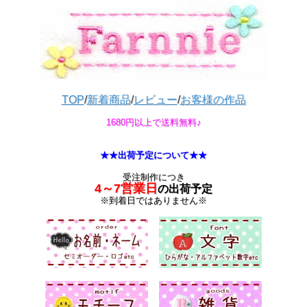
TOP
/
新着商品
/
レビュー
/
お客様の作品
1680円以上で送料無料♪
★★出荷予定について★★
受注制作につき
4～7営業日
の出荷予定
※到着日ではありません※