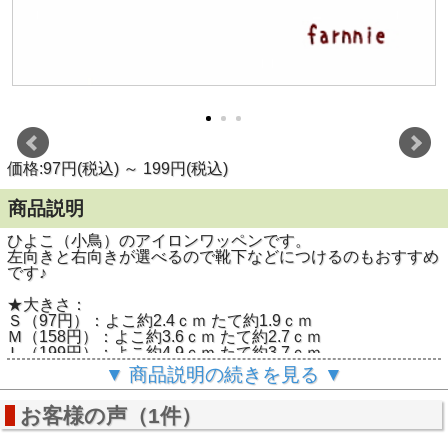
価格:97円(税込)
～
199円(税込)
商品説明
ひよこ（小鳥）のアイロンワッペンです。
左向きと右向きが選べるので靴下などにつけるのもおすすめ
です♪
★大きさ：
Ｓ（97円）：よこ約2.4ｃｍ たて約1.9ｃｍ
Ｍ（158円）：よこ約3.6ｃｍ たて約2.7ｃｍ
Ｌ（199円）：よこ約4.9ｃｍ たて約3.7ｃｍ
▼ 商品説明の続きを見る ▼
★アイロン取付：〇
（※洗濯時は縫い付けて下さい）
お客様の声（1件）