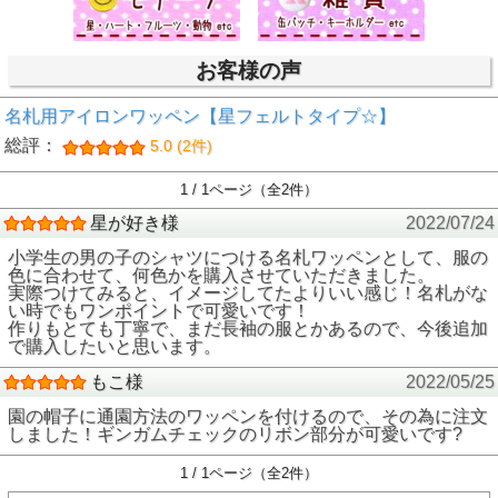
お客様の声
名札用アイロンワッペン【星フェルトタイプ☆】
総評：
5.0 (2件)
1 / 1ページ（全2件）
星が好き様
2022/07/24
小学生の男の子のシャツにつける名札ワッペンとして、服の
色に合わせて、何色かを購入させていただきました。
実際つけてみると、イメージしてたよりいい感じ！名札がな
い時でもワンポイントで可愛いです！
作りもとても丁寧で、まだ長袖の服とかあるので、今後追加
で購入したいと思います。
もこ様
2022/05/25
園の帽子に通園方法のワッペンを付けるので、その為に注文
しました！ギンガムチェックのリボン部分が可愛いです?
1 / 1ページ（全2件）