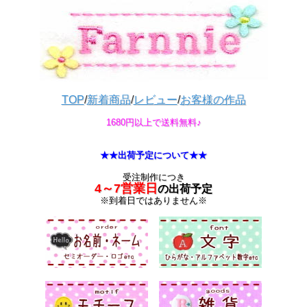
TOP
/
新着商品
/
レビュー
/
お客様の作品
1680円以上で送料無料♪
★★出荷予定について★★
受注制作につき
4～7営業日
の出荷予定
※到着日ではありません※