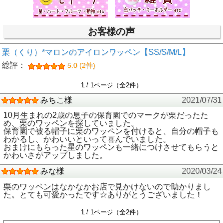
お客様の声
栗（くり）*マロンのアイロンワッペン【SS/S/M/L】
総評：
5.0 (2件)
1 / 1ページ（全2件）
みちこ様
2021/07/31
10月生まれの2歳の息子の保育園でのマークが栗だったた
め、栗のワッペンを探していました。
保育園で被る帽子に栗のワッペンを付けると、自分の帽子も
わかるし、かわいいといって喜んでいました。
おまけにもらった星のワッペンも一緒につけさせてもらうと
かわいさがアップしました。
みな様
2020/03/24
栗のワッペンはなかなかお店で見かけないので助かりまし
た。とても可愛かったです☆ありがとうございました！
1 / 1ページ（全2件）