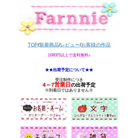
TOP
/
新着商品
/
レビュー
/
お客様の作品
1680円以上で送料無料♪
★★出荷予定について★★
受注制作につき
4～7営業日
の出荷予定
※到着日ではありません※